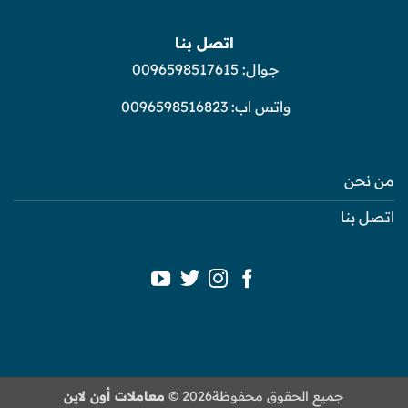
اتصل بنا
جوال:
0096598517615
واتس اب:
0096598516823
من نحن
اتصل بنا
جميع الحقوق محفوظة2026 ©
معاملات أون لاين