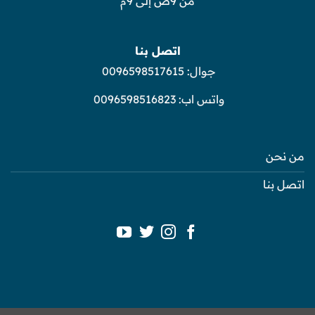
من 9ص إلى 9م
اتصل بنا
جوال:
0096598517615
واتس اب:
0096598516823
من نحن
اتصل بنا