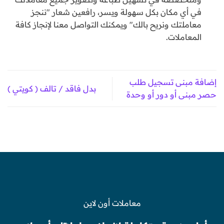
في أي مكان بكل سهولة ويسر، رافعين شعار "ننجز
معاملتك ونريح بالك" ويمكنك التواصل معنا لإنجاز كافة
المعاملات.
إضافة مبنى تسجيل طلب
بدل فاقد / تالف ( كويتي )
حصر مبنى أو دور أو وحدة
معاملات أون لاين