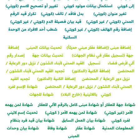
إلى كويتي
استكمال بيانات مولود كويتي
تغيير أو تصحيح الاسم (كويتي)
تغير عنوان (كويتي)
بدل فاقد / تالف (كويتي)
تكرار قيد الرقم
المدني (كويتي / غير كويتي)
قيد بيان فصيلة الدم (كويتي / غير كويتي)
إضافة رقم الهاتف (كويتي / غير كويتي)
شطب أحد الافراد من الوحدة
السكنية
إضافة مبنى (إضافة عقار مبني حديثاٌ)
تحديث بيانات المبنى
إضافة
جهة (تسجيل عقار في نظام الجهات)
تحديث بيانات جهة
إصدار رقم
آلي لأرض فضاء
تسجيل القيد المدني لأبناء الشئون / نزيل دور الرعاية /
المحتضن
إضافة الكنية (الدكتور)
تجديد القيد المدني لأبناء الشئون /
نزيل دور الرعاية / المحتضن
إضافة الكنية (الدكتور)
تجديد القيد
المدني لأبناء الشئون / نزيل دور الرعاية / المحتضن
شهادة الإسم لفرد
كويتي باللاتينية (خارج البلاد)
شهادة للجهات
شهادة جهة للعقار أو شهادة مبنى كامل بالرقم الآلي للعقار
شهادة لمن يهمه
الأمر (غير كويتي)
شهادة لمن يهمه الأمر ( كويتي)
تحديث إسم لاتيني
لفرد كويتي
شهادة بيان العمل السابق
شهادة بيان قيد فرد بنظام
المعلومات المدنية
شهادة عقار
شهادة وفاة
شهادة بيان وحدات
المبنى