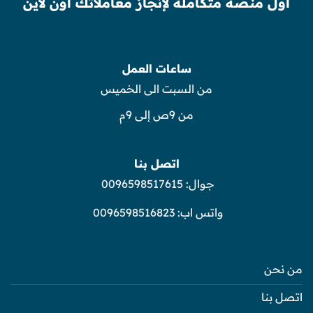
أول منصة متكاملة لإنجاز معاملاتك أون لاين
ساعات العمل
من السبت الى الخميس
من 9ص إلى 9م
اتصل بنا
جوال:
0096598517615
واتس اب:
0096598516823
من نحن
اتصل بنا