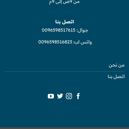
من 9ص إلى 9م
اتصل بنا
جوال:
0096598517615
واتس اب:
0096598516823
من نحن
اتصل بنا