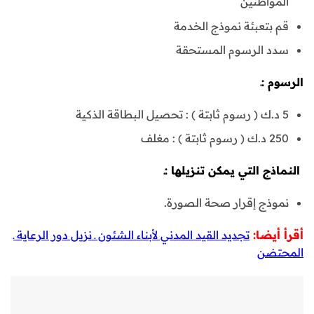
المواطنين
قم بتعبئة نموذج الخدمة
سدد الرسوم المستحقة
الرسوم :ـ
5 د.ك ( رسوم ثابتة ) : تحصيل البطاقة الذكية
250 د.ك ( رسوم ثابتة ) : مغلف
النماذج التي يمكن تنزيلها :ـ
نموذج إقرار صحة الصورة.
أقرأ أيضا:
تجديد القيد المدني لأبناء الشئون ـ نزيل دور الرعاية ـ
المحتضن