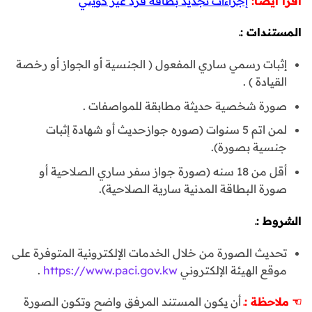
أقرأ أيضا:
إجراءات تجديد بطاقة فرد غير كويتي
المستندات :ـ
إثبات رسمي ساري المفعول ( الجنسية أو الجواز أو رخصة
القيادة ) .
صورة شخصية حديثة مطابقة للمواصفات .
لمن اتم 5 سنوات (صوره جوازحديث أو شهادة إثبات
جنسية بصورة).
أقل من 18 سنه (صورة جواز سفر ساري الصلاحية أو
صورة البطاقة المدنية سارية الصلاحية).
الشروط :ـ
تحديث الصورة من خلال الخدمات الإلكترونية المتوفرة على
موقع الهيئة الإلكتروني
https://www.paci.gov.kw
.
☜
ملاحظة
:
ـ
أن يكون المستند المرفق واضح وتكون الصورة