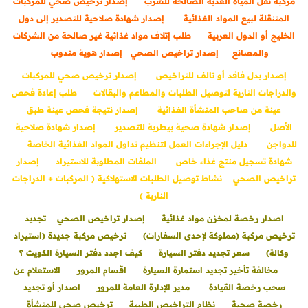
مركبة نقل المياه العذبة الصالحة للشرب
إصدار ترخيص صحي للمركبات
المتنقلة لبيع المواد الغذائية
إصدار شهادة صلاحية للتصدير إلى دول
الخليج أو الدول العربية
طلب إتلاف مواد غذائية غير صالحة من الشركات
والمصانع
إصدار تراخيص الصحي
إصدار هوية مندوب
إصدار بدل فاقد أو تالف للتراخيص
إصدار ترخيص صحي للمركبات
والدراجات النارية لتوصيل الطلبات والمطاعم والبقالات
طلب إعادة فحص
عينة من صاحب المنشأة الغذائية
إصدار نتيجة فحص عينة طبق
الأصل
إصدار شهادة صحية بيطرية للتصدير
إصدار شهادة صلاحية
للدواجن
دليل الإجراءات العمل لتنظيم تداول المواد الغذائية الخاصة
شهادة تسجيل منتج غذاء خاص
الملفات المطلوبة للاستيراد
إصدار
تراخيص الصحي
نشاط توصيل الطلبات الاستهلاكية ( المركبات + الدراجات
النارية )
اصدار رخصة لمخزن مواد غذائية
إصدار تراخيص الصحي
تجديد
ترخيص مركبة (مملوكة لإحدى السفارات)
ترخيص مركبة جديدة (استيراد
وكالة)
سعر تجديد دفتر السيارة
كيف اجدد دفتر السيارة الكويت ؟
مخالفة تأخير تجديد استمارة السيارة
اقسام المرور
الاستعلام عن
سحب رخصة القيادة
مدير الإدارة العامة للمرور
اصدار أو تجديد
رخصة صحية
نظام التراخيص الطبية
ترخيص صحي للمنشأة