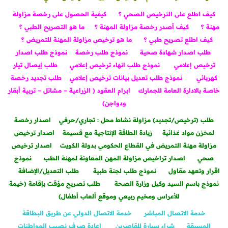
كيف اطلع على الترخيص الصحي ؟
كيفية الحصول على رخصة مزاولة
مهنة ؟
كيف أصدر رخصة مزاولة المهنة ؟
ما هو التصريح الطبي ؟
كيف اطلع تصريح طبي ؟
ما هو ترخيص مزاولة المهنة للتمريض ؟
طلب اصدار شهادة صحية
نموذج طلب رخصة
نموذج طلب اصدار
ترخيص إعلامي
نموذج طلب انهاء ترخيص إعلامي
طلب إيصال تيار
كهربائي
نموذج طلب تعديل بيانات ترخيص إعلامي
طلب تجديد رخصة
خاصة بالادارة العامة للجمارك
ابرام العقود ( الزراعية – مشاتل – تربية أبقار
ودواجن)
طلب (ترخيص/تجديد) مزاولة نشاط محل : تجاري/حرفي
اصدار رخصة
لمخزن مواد غذائية
زيادة الطاقة الإنتاجية مع قسيمة
اصدار ترخيص
مزاولة مهنة التمريض في القطاع الحكومي بدولة الكويت
اصدار ترخيص
صحي
اصدار تراخيص مزاولة المهن المعاونة لمهنة الطب
نموذج
اقرار وتعهد مقاول
نموذج طلب لجنة طبية
طلب التعديل/الإضافة
نموذج باسم السيد وكيل وزارة الصحة
طلب تصريح مؤقت بإقامة (خيمة
للأعراس ومخيم ربيعي وموقع ألعاب أطفال)
خدمة الاتصال المباشر
خدمة الاتصال الدولي عن طريق البطاقة
المسبقة
شراء سيارة للقاصرين
اعادة صرف نصيب المواطنات