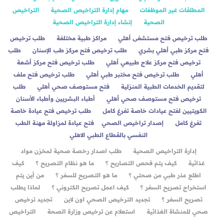
المطلقات غير الموظفات
مهام إدارة التراخيص الصحية
​​​​​​​​
التراخيص
الصحية
إنشاء إدارة التراخيص الصحية
طلب ترخيص فتح مستشفى أهلي
مراكز طبية مختلفة
طلب ترخيص
فتح مركز طبي أهلي بشري
طلب ترخيص فتح مركز طب الإسنان
طلب
ترخيص فتح مركز علاج طبيعي أهلي
طلب ترخيص فتح مركز أشعة
أهلي
طلب ترخيص فتح مختبر طبي أهلي
طلب ترخيص فتح ملف
لتقديم الخدمات الطبية المنزلية
فتح مستوصف صحي أهلي
طلب
ترخيص فتح مستوصف صحي أهلي
أطباء البشريين وأطباء الأسنان
الكويتيين لفتح عيادات خاصة تفرغ كامل
طلب ترخيص فتح عيادة خاصة
تفرغ كامل
إصدار تراخيص الصحي
فتح عيادة لمزاولة مهنة الطب
النفسي بالقطاع الطبي الاهلي
إدارة التراخيص الصحية
طلب اصدار رخصة صحية لمخزن مواد
غذائية
كيف يتم فحص التصاريح ؟
ما هو نظام التصريح ؟
كيف
اطلع عذر طبي من صحتي ؟
ما هو التصريح للسفر ؟
من أين يتم
استخراج تصريح السفر ؟
كيف اعمل تصريح الكتروني ؟
لماذا يطلب
تصريح السفر ؟
تجديد الترخيص الصحي اون لاين
تجديد ترخيص
صحي للمنشاة الغذائية
استعلام عن ترخيص وزارة الصحة
التراخيص