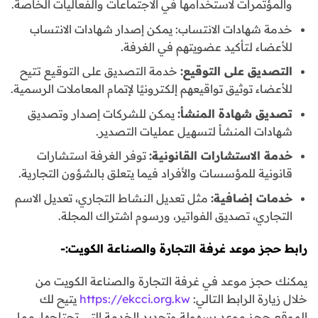
والمؤتمرات لاستخدامها في الاجتماعات والفعاليات الخاصة.
خدمة شهادات الانتساب: يمكن إصدار شهادات الانتساب
للأعضاء لتأكيد عضويتهم في الغرفة.
التصديق على التوقيع:
خدمة التصديق على التوقيع تتيح
للأعضاء توثيق تواقيعهم إلكترونيًا لإتمام المعاملات الرسمية.
تصديق شهادة المنشأ:
يمكن للشركات إصدار وتصديق
شهادات المنشأ لتسهيل عمليات التصدير.
خدمة الاستشارات القانونية:
توفر الغرفة استشارات
قانونية للمؤسسات والأفراد فيما يتعلق بالشؤون التجارية.
خدمات إضافية:
مثل تعديل النشاط التجاري، تعديل الاسم
التجاري، تصديق الفواتير، ورسوم اشتراك المجلة.
رابط حجز موعد غرفة التجارة والصناعة الكويت:-
يمكنك حجز موعد في غرفة التجارة والصناعة الكويت من
خلال زيارة الرابط التالي:
https://ekcci.org.kw
يتيح لك
الموقع حجز موعد بسهولة وتحديد الخدمة التي تحتاجها، مما