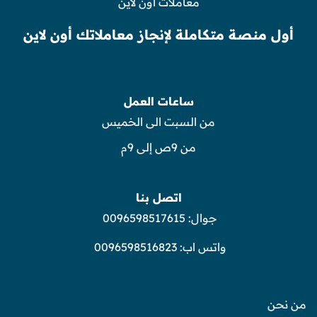
معاملات أون لاين
أول منصة متكاملة لإنجاز معاملاتك أون لاين
ساعات العمل
من السبت الى الخميس
من 9ص إلى 9م
اتصل بنا
جوال:
0096598517615
واتس اب:
0096598516823
من نحن