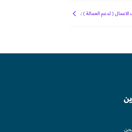
اعمال ( لدعم العمالة ) :ـ
ين
حن