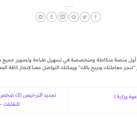
و أول منصة متكاملة ومتخصصة في تسهيل طباعة وتصوير جميع مع
ننجز معاملتك ونريح بالك" ويمكنك التواصل معنا لإنجاز كافة المع
تجديد الترخ
وة وزارة )
النقابات –