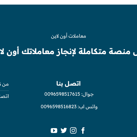
معاملات أون لاين
 منصة متكاملة لإنجاز معاملاتك أون لا
اتصل بنا
من ن
جوال:
0096598517615
اتصل
واتس اب:
0096598516823