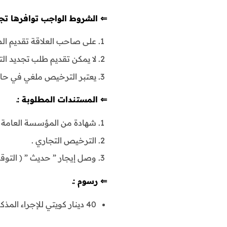
⇐ الشروط الواجب توافرها تجديد ترخيص 
على صاحب العلاقة تقديم ال
لا يمكن تقديم طلب تجديد الترخيص 
يعتبر الترخيص ملغي في حال
⇐ المستندات المطلوبة :ـ
شهادة من المؤسسة العامة ل
الترخيص التجاري .
وصل إيجار ” حديث ” ( التو
⇐ رسوم :ـ
40 دينار كويتي للإجراء المذكور .