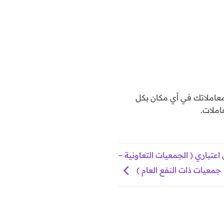
املاتك في أي مكان بكل
املات.
يص (2) شخص اعتباري ( الجمعيات التعاونية –
 جمعيات ذات النفع العام )