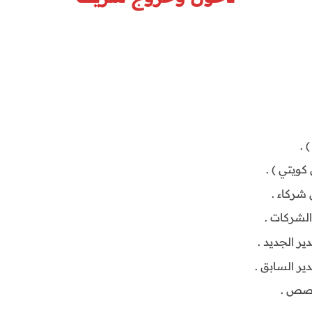
 .
 كويتي ) .
شركاء .
لشركات .
ير الجديد .
ير السابق .
حصص .