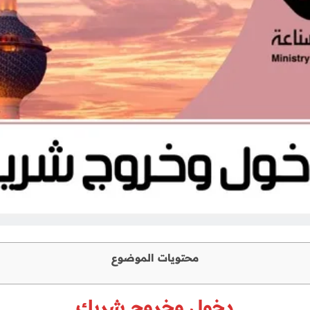
محتويات الموضوع
دخول وخروج شريك