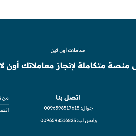
معاملات أون لاين
 منصة متكاملة لإنجاز معاملاتك أون لا
اتصل بنا
من ن
جوال:
0096598517615
اتصل
واتس اب:
0096598516823