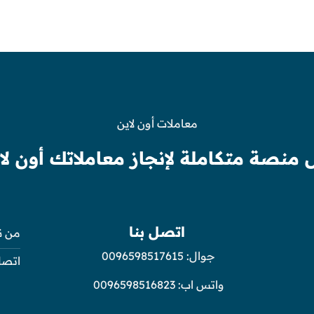
معاملات أون لاين
 منصة متكاملة لإنجاز معاملاتك أون لا
اتصل بنا
من ن
جوال:
0096598517615
اتصل
واتس اب:
0096598516823