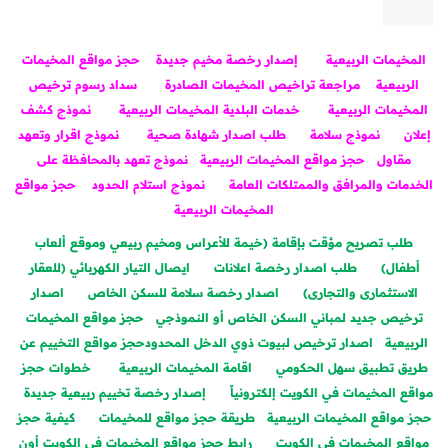
المخيمات الربيعية
إصدار رخصة مخيم جديدة
حجز مواقع المخيمات
الربيعية
مراجعة تراخيص المخيمات الصادرة
سداد رسوم ترخيص
المخيمات الربيعية
خدمات البلدية المخيمات الربيعية
نموذج كشف
إعلان
نموذج سلامة
طلب اصدار شهادة صحية
نموذج اقرار وتعهد
مقاول
حجز مواقع المخيمات الربيعية
نموذج تعهد بالمحافظة على
الخدمات والمرافق والممتلكات العامة
نموذج استلام الحدود
حجز مواقع
المخيمات الربيعية
طلب تصريح مؤقت بإقامة (خيمة للأعراس ومخيم ربيعي وموقع ألعاب
أطفال)
طلب اصدار رخصة اعلانات
ايصال التيار الكهربائي (للعقار
الاستثمارى والتجارى)
اصدار رخصة سلامة للسكن الخاص
اصدار
ترخيص جديد لمباني السكن الخاص أو النموذجي
حجز مواقع المخيمات
الربيعية
اصدار ترخيص لبيوت ذوي الدخل المحدود
حجز مواقع التخييم عن
طريق تطبيق سهل الحكومي
اقامة المخيمات الربيعية
‎
خطوات حجز
مواقع المخيمات في الكويت إلكترونياً
إصدار رخصة تخييم ربيعية جديدة
حجز مواقع المخيمات الربيعية
طريقة حجز مواقع للمخيمات
كيفية حجز
مواقع المخيمات في الكويت
رابط حجز مواقع المخيمات في الكويت أون