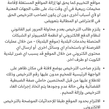
مواقع التخييم كما يحق لها إزالة المواقع المستغلة لإقامة
مخيمات ربيعية في أي وقت بناء على طلب الجهات المعنية
او لأي أسباب أخرى دون ان يكون لصاحب الترخيص الحق
في الاعتراض او المطالبة بتعويض.
يلتزم طالب الترخيص بعدم محاولة المرور غير القانوني
لنظام الدفع الالكتروني او انظمة الكمبيوتر او الشبكات
المتصلة بخدمات البلدية (موقع البلدية) – من خلال عمليات
القرصنة او باستخدام اي وسائل اخرى أو ارسال اي
محتوى الكتروني من خلال الموقع قد يسبب اي ضرر لبلدية
الكويت او طرف اخر.
يلتزم صاحب الترخيص بوضع لافتة في مكان ظاهر على
الواجهة الرئيسية للمخيم مدون عليها رقم الترخيص وذلك
للاطلاع عليها من قبل المختصين حاملي صفة الضبطية
القضائية وفي حالة عدم وجودها يتم اتخاذ إجراءات الغاء
الترخيص وإزالة المخيم .
الالتزام بحدود الموقع طبقا للإحداثيات الموضحة بالترخيص
الالكتروني