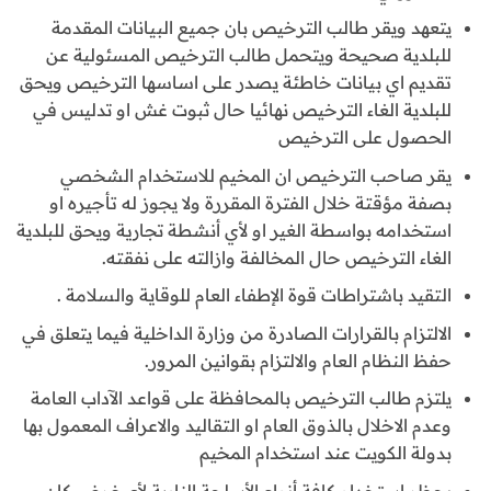
يتعهد ويقر طالب الترخيص بان جميع البيانات المقدمة
للبلدية صحيحة ويتحمل طالب الترخيص المسئولية عن
تقديم اي بيانات خاطئة يصدر على اساسها الترخيص ويحق
للبلدية الغاء الترخيص نهائيا حال ثبوت غش او تدليس في
الحصول على الترخيص
يقر صاحب الترخيص ان المخيم للاستخدام الشخصي
بصفة مؤقتة خلال الفترة المقررة ولا يجوز له تأجيره او
استخدامه بواسطة الغير او لأي أنشطة تجارية ويحق للبلدية
الغاء الترخيص حال المخالفة وازالته على نفقته.
التقيد باشتراطات قوة الإطفاء العام للوقاية والسلامة .
الالتزام بالقرارات الصادرة من وزارة الداخلية فيما يتعلق في
حفظ النظام العام والالتزام بقوانين المرور.
يلتزم طالب الترخيص بالمحافظة على قواعد الآداب العامة
وعدم الاخلال بالذوق العام او التقاليد والاعراف المعمول بها
بدولة الكويت عند استخدام المخيم