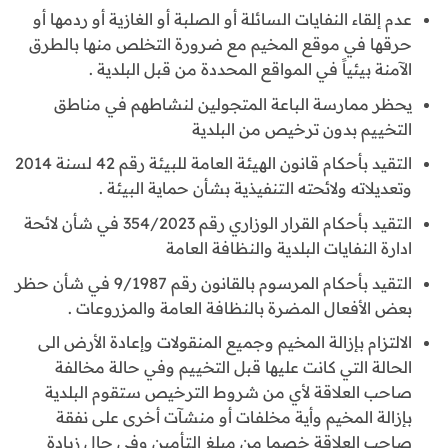
عدم إلقاء النفايات السائلة أو الصلبة أو الغازية أو ردمها أو
حرقها في موقع المخيم مع ضرورة التخلص منها بالطرق
الآمنة بيئياً في المواقع المحددة من قبل البلدية .
يحظر ممارسة الباعة المتجولين لنشاطهم في مناطق
التخييم بدون ترخيص من البلدية
التقيد بأحكام قانون الهيئة العامة للبيئة رقم 42 لسنة 2014
وتعديلاته ولائحته التنفيذية بشأن حماية البيئة .
التقيد بأحكام القرار الوزاري رقم 354/2023 في شأن لائحة
ادارة النفايات البلدية والنظافة العامة
التقيد بأحكام المرسوم بالقانون رقم 9/1987 في شأن حظر
بعض الأفعال المضرة بالنظافة العامة والمزروعات .
الالتزام بإزالة المخيم وجميع المنقولات وإعادة الأرض الى
الحالة التي كانت عليها قبل التخييم وفي حالة مخالفة
صاحب العلاقة لأي من شروط الترخيص ستقوم البلدية
بإزالة المخيم وأية مخلفات أو منشآت أخرى على نفقة
صاحب العلاقة خصما من مبلغ التأمين وفي حال زيادة