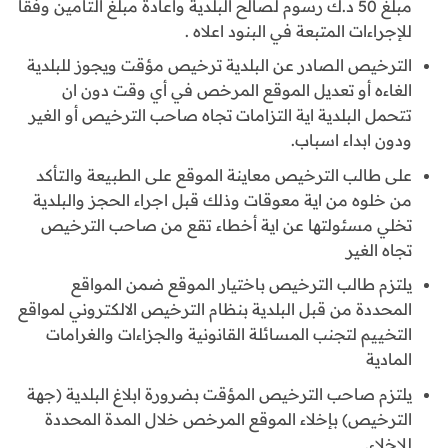
مبلغ 50 د.ك رسوم لصالح البلدية واعادة مبلغ التأمين وفقا
للإجراءات المتبعة في البنود اعلاه .
الترخيص الصادر عن البلدية ترخيص مؤقت ويجوز للبلدية
الغاءه أو تعديل الموقع المرخص في أي وقت دون ان
تتحمل البلدية اية التزامات تجاه صاحب الترخيص أو الغير
ودون ابداء اسباب.
على طالب الترخيص معاينة الموقع على الطبيعة والتأكد
من خلوه من اية معوقات وذلك قبل اجراء الحجز والبلدية
تخلي مسئولتها عن اية أخطاء تقع من صاحب الترخيص
تجاه الغير
يلتزم طالب الترخيص باختيار الموقع ضمن المواقع
المحددة من قبل البلدية بنظام الترخيص الالكتروني لمواقع
التخييم لتجنب المسائلة القانونية والجزاءات والغرامات
المادية
يلتزم صاحب الترخيص المؤقت بضرورة ابلاغ البلدية (جهة
الترخيص) بإخلاء الموقع المرخص خلال المدة المحددة
للإخلاء.