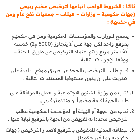
ثالثا : الشروط الواجب اتباعها لترخيص مخيم ربيعي
(جهات حكومية – وزارات – هيئات – جمعيات نفع عام ومن
في حكمها) :
يسمح للوزارات والمؤسسات الحكومية ومن في حكمهم
بموقع واحد لكل جهة على ألا يتجاوز (5000 م2) خمسة
آلاف متر مربع ويتم اعتماد الترخيص عن طريق اللجنة –
ووفقا للإجراءات التالية :
قيام طالب الترخيص بالحجز عن طريق موقع البلدية على
الانترنت على ان يكون مستوفيا المستندات التالية :
كتاب من وزارة الشئون الاجتماعية والعمل بالموافقة على
طلب الجهة إقامة مخيم أ او منتزه ترفيهي.
كتاب من الجهة أو الهيئة أو المؤسسة الحكومية بطلب
الترخيص محددا به تفويض من الجهة بالتوقيع نيابة عنها .
البطاقة المدنية للمفوض بالتوقيع لإصدار الترخيص (جهات
حكومية وما في حكمها)