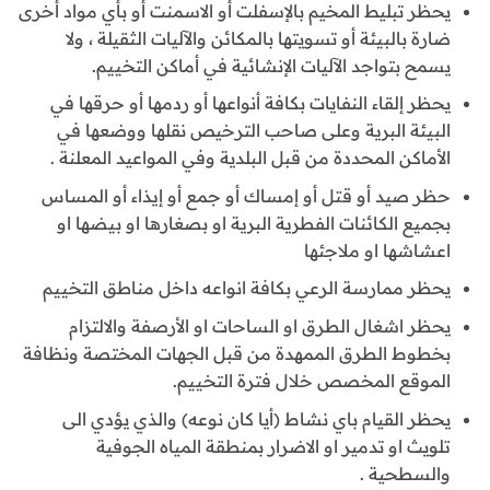
يحظر تبليط المخيم بالإسفلت أو الاسمنت أو بأي مواد أخرى
ضارة بالبيئة أو تسويتها بالمكائن والآليات الثقيلة ، ولا
يسمح بتواجد الآليات الإنشائية في أماكن التخييم.
يحظر إلقاء النفايات بكافة أنواعها أو ردمها أو حرقها في
البيئة البرية وعلى صاحب الترخيص نقلها ووضعها في
الأماكن المحددة من قبل البلدية وفي المواعيد المعلنة .
حظر صيد أو قتل أو إمساك أو جمع أو إيذاء أو المساس
بجميع الكائنات الفطرية البرية او بصغارها او بيضها او
اعشاشها او ملاجئها
يحظر ممارسة الرعي بكافة انواعه داخل مناطق التخييم
يحظر اشغال الطرق او الساحات او الأرصفة والالتزام
بخطوط الطرق الممهدة من قبل الجهات المختصة ونظافة
الموقع المخصص خلال فترة التخييم.
يحظر القيام باي نشاط (أيا كان نوعه) والذي يؤدي الى
تلويث او تدمير او الاضرار بمنطقة المياه الجوفية
والسطحية .