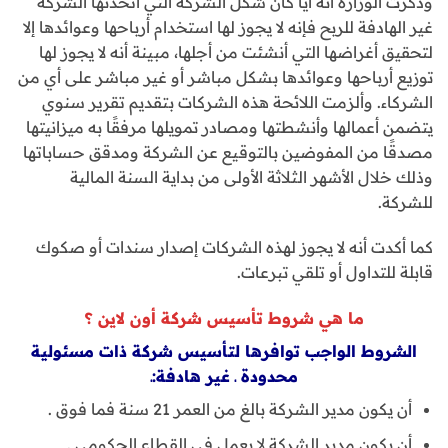
وذكرت الوزارة أنه أيًا كان شكل الشركة التي اتخذتها الشركة
غير الهادفة للربح فإنه لا يجوز لها استخدام أرباحها وعوائدها إلا
لتحقيق أغراضها التي أنشئت من أجلها، مبينة أنه لا يجوز لها
توزيع أرباحها وعوائدها بشكل مباشر أو غير مباشر على أي من
الشركاء. وألزمت اللائحة هذه الشركات بتقديم تقرير سنوي
يتضمن أعمالها وأنشطتها ومصادر تمويلها مرفقًا به ميزانيتها
مصدقًا من المفوضين بالتوقيع عن الشركة ومدقق حساباتها
وذلك خلال الأشهر الثلاثة الأولى من بداية السنة المالية
للشركة.
كما أكدت أنه لا يجوز لهذه الشركات إصدار سندات أو صكوك
قابلة للتداول أو تلقي تبرعات.
ما هي شروط تأسيس شركة أون لاين ؟
الشروط الواجب توافرها لتأسيس شركة ذات مسئولية
محدودة ـ غير هادفة:ـ
أن يكون مدير الشركة بالغ من العمر 21 سنة فما فوق .
أن يكون مدير الشركة لا يعمل في القطاع الحكومي .