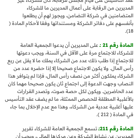
عقد التأسيس على قيام مجلس للرقابة، كان للشركاء غير
المديرين من الرقابة على أعمال المديرين ما للشركاء
المتضامنين في شركة التضامن، ويجوز لهم أن يطلعوا
بأنفسهم على دفاتر الشركة ومستنداتها وفقا لأحكام المادة (
18).
المادة رقم 21 :ـ
على المديرين أن يدعوا الجمعية العامة
للشركاء للاجتماع مرة على الأقل في السنة، ويجب دعوتها
للاجتماع إذا طلب ذلك عدد من الشركاء يملك ما لا يقل عن ربع
رأس المال. ولا يكون الاجتماع صحيحا إلا إذا حضره عدد من
الشركاء يملكون أكثر من نصف رأس المال، فإذا لم يتوافر هذا
النصاب وجهت الدعوة إلى اجتماع ثان يكون صحيحا مهما كان
عدد الحاضرين. ويكون لكل حصة صوت، وتصدر القرارات
بالأغلبية المطلقة للحصص الممثلة، ما لم يضف عقد التأسيس
عليها أغلبية عددية من الشركاء، وهذا مع عدم الإخلال بما جاء
في المادة ( 212 ).
المادة رقم 211:ـ
تسمع الجمعية العامة للشركاء تقرير
المديرين عن نشاط الشركة وعن مركزها المالي، ويجب أن