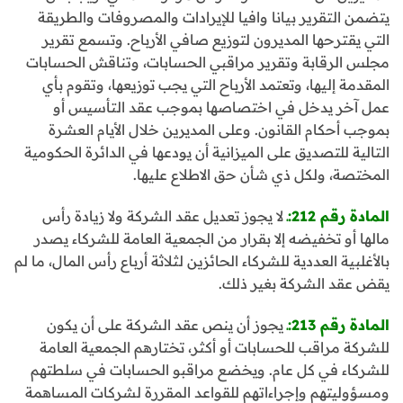
يتضمن التقرير بيانا وافيا للإيرادات والمصروفات والطريقة
التي يقترحها المديرون لتوزيع صافي الأرباح. وتسمع تقرير
مجلس الرقابة وتقرير مراقبي الحسابات، وتناقش الحسابات
المقدمة إليها، وتعتمد الأرباح التي يجب توزيعها، وتقوم بأي
عمل آخر يدخل في اختصاصها بموجب عقد التأسيس أو
بموجب أحكام القانون. وعلى المديرين خلال الأيام العشرة
التالية للتصديق على الميزانية أن يودعها في الدائرة الحكومية
المختصة، ولكل ذي شأن حق الاطلاع عليها.
المادة رقم 212:ـ
لا يجوز تعديل عقد الشركة ولا زيادة رأس
مالها أو تخفيضه إلا بقرار من الجمعية العامة للشركاء يصدر
بالأغلبية العددية للشركاء الحائزين لثلاثة أرباع رأس المال، ما لم
يقض عقد الشركة بغير ذلك.
المادة رقم 213:ـ
يجوز أن ينص عقد الشركة على أن يكون
للشركة مراقب للحسابات أو أكثر، تختارهم الجمعية العامة
للشركاء في كل عام. ويخضع مراقبو الحسابات في سلطتهم
ومسؤوليتهم وإجراءاتهم للقواعد المقررة لشركات المساهمة