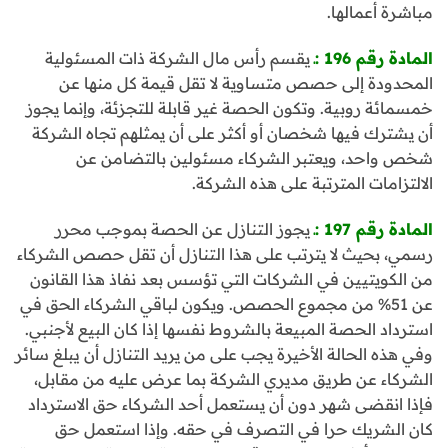
مباشرة أعمالها.
المادة رقم 196 :ـ
يقسم رأس مال الشركة ذات المسئولية
المحدودة إلى حصص متساوية لا تقل قيمة كل منها عن
خمسمائة روبية. وتكون الحصة غير قابلة للتجزئة، وإنما يجوز
أن يشترك فيها شخصان أو أكثر على أن يمثلهم تجاه الشركة
شخص واحد، ويعتبر الشركاء مسئولين بالتضامن عن
الالتزامات المترتبة على هذه الشركة.
المادة رقم 197 :ـ
يجوز التنازل عن الحصة بموجب محرر
رسمي، بحيث لا يترتب على هذا التنازل أن تقل حصص الشركاء
من الكويتيين في الشركات التي تؤسس بعد نفاذ هذا القانون
عن 51% من مجموع الحصص. ويكون لباقي الشركاء الحق في
استرداد الحصة المبيعة بالشروط نفسها إذا كان البيع لأجنبي.
وفي هذه الحالة الأخيرة يجب على من يريد التنازل أن يبلغ سائر
الشركاء عن طريق مديري الشركة بما عرض عليه من مقابل،
فإذا انقضى شهر دون أن يستعمل أحد الشركاء حق الاسترداد
كان الشريك حرا في التصرف في حقه. وإذا استعمل حق