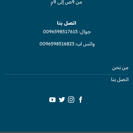
من 9ص إلى 9م
اتصل بنا
جوال:
0096598517615
واتس اب:
0096598516823
من نحن
اتصل بنا