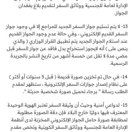
الإدارة لعامة للجنسية ووثائق السفر لتقديم بلاغ بفقدان
الجواز.
13- لا يتم تسليم جواز السفر الجديد للمراجع إلا في وجود جواز
السفر القديم الإلكتروني ، وفي حالة عدم وجود الجواز القديم
عند استلام الجواز الجديد يتم تطبيق القرار الوزاري ( والذي
ينص على ) أنه لايجوز استخراج بدل فاقد عن جواز السفر قبل
مضي مدة لا تقل عن خمسة أشهر من تاريخ النشر بالجريدة
الرسمية.
14- في حال تم تخزين صورة قديمة ( قبل 5 سنوات أو أكثر )
على نظام إصدار جوازات السفر الإلكترونية ، ستظهر لمقدم
الطلب رسالة ” برجاء تحميل صورة شخصية حديثة “.
15- لدواعي أمنية وحيث أن وثيقة السفر تعتبر الهوية الوحيدة
المعترف فيها دوليًا خارج البلاد فإن دقة الصورة مطلوبة
لمطابقة صورة حامل الجواز الإلكتروني المخزنة لدى أنظمة
الإدارة العامة للجنسية ووثائق السفر الكويتية وتخص مقدم