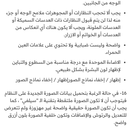
الوجه من الجانبين.
يجب ألا تحجب النظارات أو المجوهرات ملامح الوجه أو جزء
منه لذا لن يتم قبول النظارات ذات العدسات السميكة أو
العدسات الملونة، ويجب ألا يكون هناك أي انعكاس من
العدسات أو الخواتم أو الازرار.
واضحة وليست ضبابية ولا تحتوي على علامات العين
الحمراء.
الاضاءة الموحدة مع درجة مناسبة من السطوع والتباين
لإظهار لون البشرة بشكل طبيعي.
إظهار / إخفاء نماذج الصورإظهار / إخفاء نماذج الصور
16- في حالة الرغبة بتحميل بيانات الصورة الجديدة على النظام
فيتوجب أن لا تكون الصورة ملتقطة بتقنية الـ “سيلفي” ، كما
يجب أن تكون الصورة حقيقية واضحة غير مهزوزة ولم تتعرض
للتعديل والرتوش والإضافات وتكون خلفية الصورة بلون أزرق
واضح.