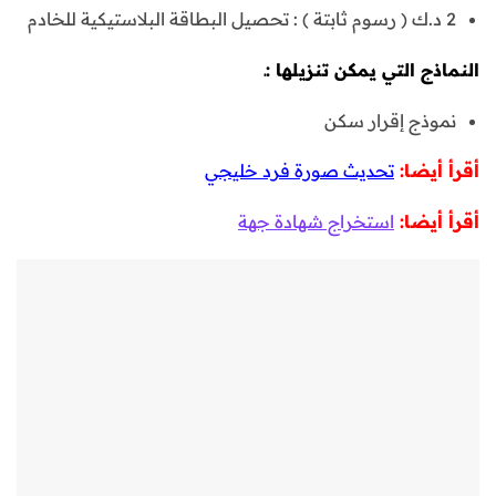
2 د.ك ( رسوم ثابتة ) : تحصيل البطاقة البلاستيكية للخادم
النماذج التي يمكن تنزيلها :ـ
نموذج إقرار سكن
أقرأ أيضا:
تحديث صورة فرد خليجي
أقرأ أيضا:
استخراج شهادة جهة