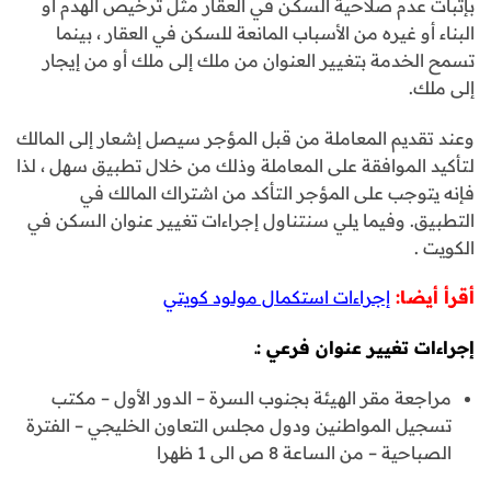
بإثبات عدم صلاحية السكـن في العقار مثل ترخيص الهدم أو
البناء أو غيره من الأسباب المانعة للسكن في العقار ، بينما
تسمح الخدمة بتغيير العنوان من ملك إلى ملك أو من إيجار
إلى ملك.
وعند تقديم المعاملة من قبل المؤجر سيصل إشعار إلى المالك
لتأكيد الموافقة على المعاملة وذلك من خلال تطبيق سهل ، لذا
فإنه يتوجب على المؤجر التأكد من اشتراك المالك في
التطبيق. وفيما يلي سنتناول إجراءات تغيير عنوان السكن في
الكويت .
أقرأ أيضا:
إجراءات استكمال مولود كويتي
إجراءات تغيير عنوان فرعي :ـ
مراجعة مقر الهيئة بجنوب السرة – الدور الأول – مكتب
تسجيل المواطنين ودول مجلس التعاون الخليجي – الفترة
الصباحية – من الساعة 8 ص الى 1 ظهرا