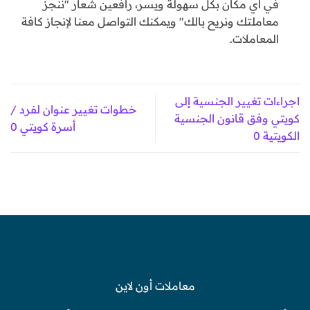
في أي مكان بكل سهولة ويسر، رافعين شعار "ننجز
معاملتك ونريح بالك" ويمكنك التواصل معنا لإنجاز كافة
المعاملات.
اجراءات تغيير الجنسية إلى
خطوات تغيير عنوان لفرد /
كويتي وفق قانون الجنسية
أسرة كويتي 0
الكويتية 0
معاملات أون لاين