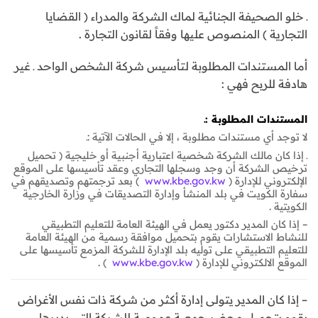
ـ خلو الصحيفة الجنائية لماك الشركة والمدراء ( القضايا
التجارية ) المنصوص عليها وفقاً لقانون التجارة .
أما المستندات المطلوبة لتأسيس شركة الشخص الواحد ـ غير
هادفة للربح فهي :
المستندات المطلوبة
:ـ
لا توجد أي مستندات مطلوبة ، إلا في الحالات الآتية :ـ
ـ إذا كان مالك الشركة شخصية اعتبارية أجنبية أو خليجية ( تحميل
ترخيص الشركة أن وجد وسجلها التجاري وعقد تأسيسها على الموقع
الإلكتروني للإدارة (
www.kbe.gov.kw
) بعد ترجمتهم وتصديقهم في
سفارة الكويت في بلد المنشأ وإدارة التصديقات في وزارة الخارجية
الكويتية .
– إذا كان المدير دكتور يعمل في الهيئة العامة للتعليم التطبيقي
للنشاط الاستشارات يقوم بتحميل موافقة رسمية من الهيئة العامة
للتعليم التطبيقي على توليه بلد الإدارة للشركة المزمع تأسيسها على
الموقع الالكتروني للإدارة (
www.kbe.gov.kw
) .
– إذا كان المدير يتولى إدارة أكثر من شركة ذات نفس الأغراض
يقوم بتحميل محضر جمعية عمومية للشركة التي يديرها