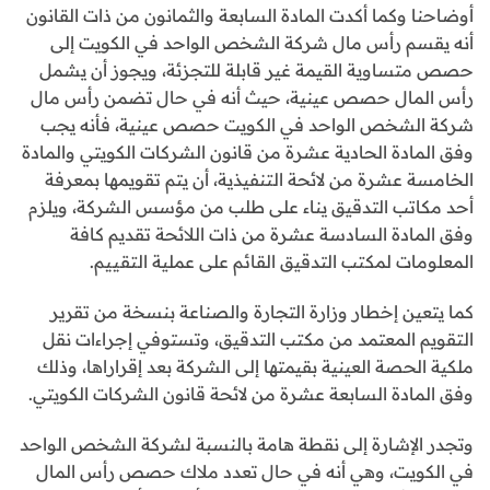
أوضاحنا وكما أكدت المادة السابعة والثمانون من ذات القانون
أنه يقسم رأس مال شركة الشخص الواحد في الكويت إلى
حصص متساوية القيمة غير قابلة للتجزئة، ويجوز أن يشمل
رأس المال حصص عينية، حيث أنه في حال تضمن رأس مال
شركة الشخص الواحد في الكويت حصص عينية، فأنه يجب
وفق المادة الحادية عشرة من قانون الشركات الكويتي والمادة
الخامسة عشرة من لائحة التنفيذية، أن يتم تقويمها بمعرفة
أحد مكاتب التدقيق يناء على طلب من مؤسس الشركة، ويلزم
وفق المادة السادسة عشرة من ذات اللائحة تقديم كافة
المعلومات لمكتب التدقيق القائم على عملية التقييم.
كما يتعين إخطار وزارة التجارة والصناعة بنسخة من تقرير
التقويم المعتمد من مكتب التدقيق، وتستوفي إجراءات نقل
ملكية الحصة العينية بقيمتها إلى الشركة بعد إقراراها، وذلك
وفق المادة السابعة عشرة من لائحة قانون الشركات الكويتي.
وتجدر الإشارة إلى نقطة هامة بالنسبة لشركة الشخص الواحد
في الكويت، وهي أنه في حال تعدد ملاك حصص رأس المال