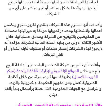
أغراضها التي أنشئت من أجلها، مبينة أنه لا يجوز لها توزيع
أرباحها وعوائدها بشكل مباشر أو غير مباشر على أي من
الشركاء.
وأضافت أنها ستلزم هذه الشركات بتقديم تقرير سنوي يتضمن
أعمالها وأنشطتها ومصادر تمويلها مرفقاً به ميزانيتها مصدقة
من المفوضين بالتوقيع عن الشركة ومدقق حساباتها، خلال
الأشهر الثلاثة الأولى من بداية السنة المالية للشركة، مؤكدة أنه
لا يجوز لهذه الشركات إصدار سندات أو صكوك قابله للتداول أو
تلقي تبرعات.
وأفادت أن تأسيس شركة الشخص الواحد غير الهادفة للربح
يتم من خلال
الموقع الإلكتروني لإدارة النافذة الواحدة (مركز
الكويت للأعمال)
بطريقة سهلة وميسرة، من خلال أنظمة
الكترونية تعمل وفق مفهوم الحكومة الإلكترونية والربط
والتراسل مع الجهات الحكومية ذات الصلة برأسمال يبدأ بألف
دينار.
والآن لنتعرف على مفهوم شركة الشخص الواحد في