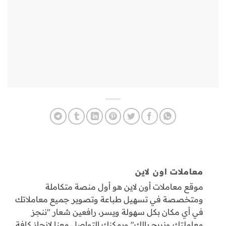
معاملات اون لاين
موقع معاملات أون لاين هو أول منصة متكاملة
ومتخصصة في تسهيل طباعة وتصوير جميع معاملاتك
في أي مكان بكل سهولة ويسر، رافعين شعار "ننجز
معاملتك ونريح بالك" ويمكنك التواصل معنا لإنجاز كافة