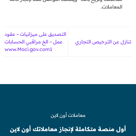
المعاملات.
التصديق على ميزانيات – عقود
تنازل عن الترخيص التجاري
عمل – الخ مراقبي الحسابات
www.Moci.gov.com1
معاملات أون لاين
أول منصة متكاملة لإنجاز معاملاتك أون لاين