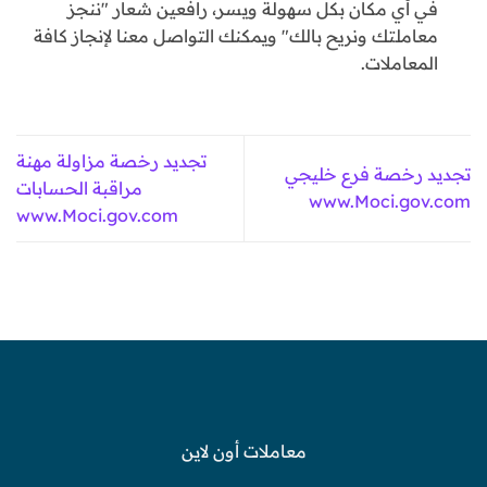
في أي مكان بكل سهولة ويسر، رافعين شعار "ننجز
معاملتك ونريح بالك" ويمكنك التواصل معنا لإنجاز كافة
المعاملات.
تجديد رخصة مزاولة مهنة
تجديد رخصة فرع خليجي
مراقبة الحسابات
www.Moci.gov.com
www.Moci.gov.com
معاملات أون لاين