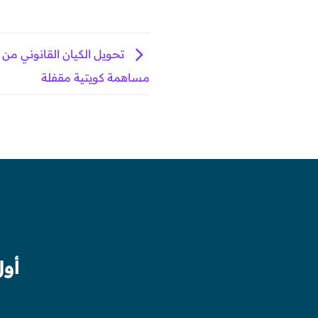
تحويل الكيان القانوني م
مساهمة كويتية مقفلة
أول