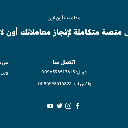
معاملات أون لاين
 منصة متكاملة لإنجاز معاملاتك أون لا
اتصل بنا
من ن
جوال:
0096598517615
اتصل
واتس اب:
0096598516823