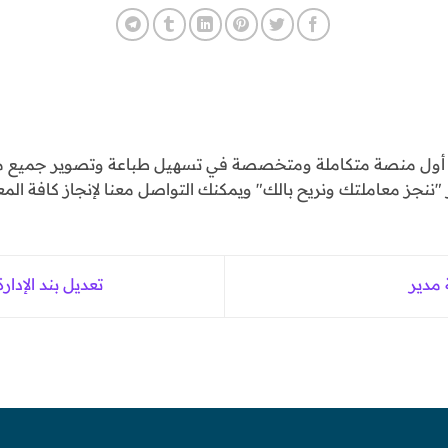
و أول منصة متكاملة ومتخصصة في تسهيل طباعة وتصوير جميع مع
ننجز معاملتك ونريح بالك" ويمكنك التواصل معنا لإنجاز كافة المع
تعديل بند الإدارة (3) تعديل صلاحيات 