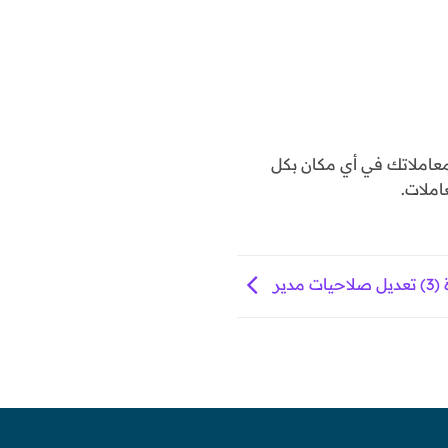
املاتك في أي مكان بكل
املات.
مدير