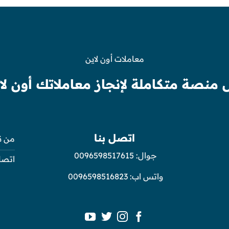
معاملات أون لاين
 منصة متكاملة لإنجاز معاملاتك أون لا
اتصل بنا
من ن
جوال:
0096598517615
اتصل
واتس اب:
0096598516823