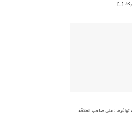
ة .[...]
وافرها :ـ على صاحب العلاقة