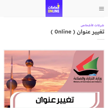
تخطي
للمحتوى
شركات الأشخاص
تغيير عنوان ( 0nline )