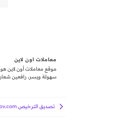
معاملات اون لاين
موقع معاملات أون لاين ه
سهولة ويسر، رافعين شعار "
تصديق الترخيص www.Moci.gov.com