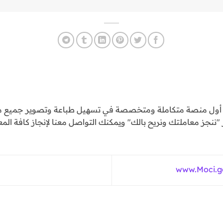
و أول منصة متكاملة ومتخصصة في تسهيل طباعة وتصوير جميع مع
ننجز معاملتك ونريح بالك" ويمكنك التواصل معنا لإنجاز كافة المع