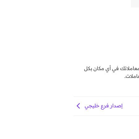
املاتك في أي مكان بكل
املات.
إصدار فرع خليجي