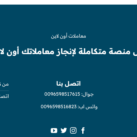
معاملات أون لاين
 منصة متكاملة لإنجاز معاملاتك أون لا
اتصل بنا
من ن
جوال:
0096598517615
اتصل
واتس اب:
0096598516823