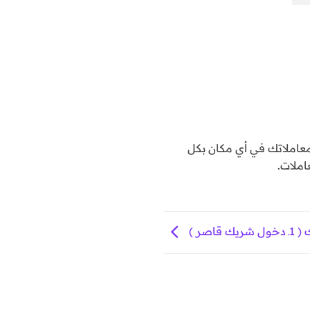
املاتك في أي مكان بكل
املات.
اصر )