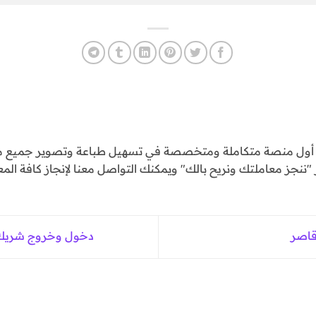
و أول منصة متكاملة ومتخصصة في تسهيل طباعة وتصوير جميع مع
ننجز معاملتك ونريح بالك" ويمكنك التواصل معنا لإنجاز كافة المع
دخول وخروج شريك ( 1ـ دخول شريك ق