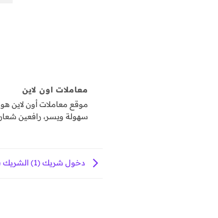
معاملات اون لاين
موقع معاملات أون لاين ه
سهولة ويسر، رافعين شعار "
دخول شريك (1) الشريك قاصر