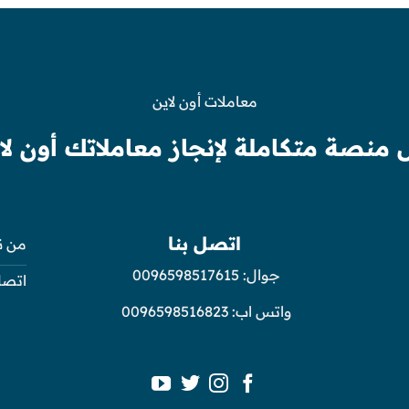
معاملات أون لاين
 منصة متكاملة لإنجاز معاملاتك أون لا
اتصل بنا
من ن
جوال:
0096598517615
اتصل
واتس اب:
0096598516823