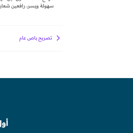
سهولة ويسر، رافعين شعار "
تصريح باص عام
أول