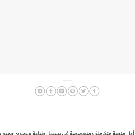
و أول منصة متكاملة ومتخصصة في تسهيل طباعة وتصوير جميع مع