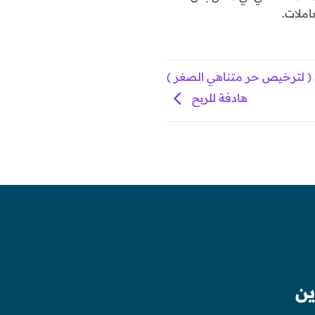
املات.
لترخيص حر متناهي الصغر )
هادفة للربح
ين