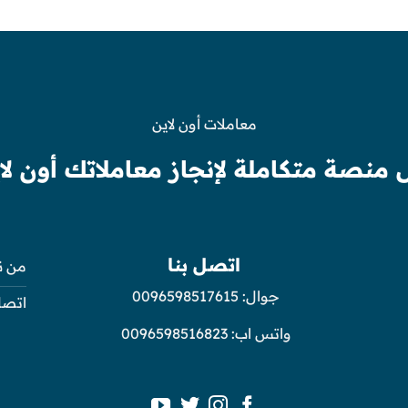
معاملات أون لاين
 منصة متكاملة لإنجاز معاملاتك أون لا
اتصل بنا
من ن
جوال:
0096598517615
اتصل
واتس اب:
0096598516823