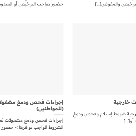
ترخيص والمفوض[...]
حضور صاحب الترخيص أو المندوب أ
ت خارجية
إجراءات فحص ودمغ مشغولات
(للمواطنين)
رجية شروط إستلام وفحص ودمغ
إجراءات فحص ودمغ مشغولات ثمينة
و[...]
الشروط الواجب توافرها :- حضور ص