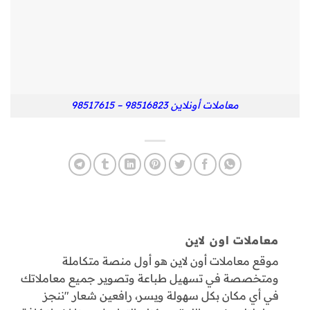
معاملات أونلاين 98516823 – 98517615
معاملات اون لاين
موقع معاملات أون لاين هو أول منصة متكاملة
ومتخصصة في تسهيل طباعة وتصوير جميع معاملاتك
في أي مكان بكل سهولة ويسر، رافعين شعار "ننجز