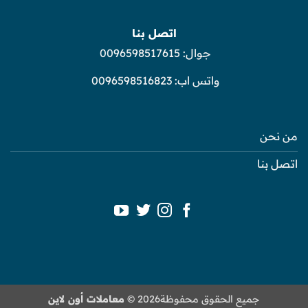
اتصل بنا
جوال:
0096598517615
واتس اب:
0096598516823
من نحن
اتصل بنا
جميع الحقوق محفوظة2026 ©
معاملات أون لاين