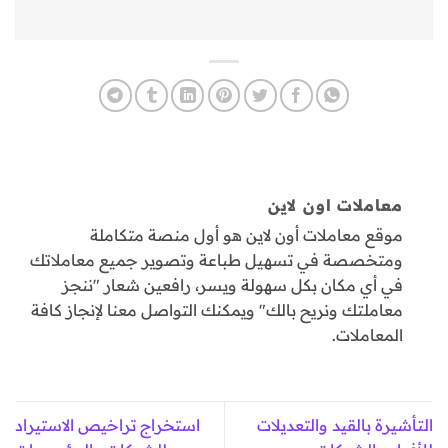
معاملات اون لاين
موقع معاملات أون لاين هو أول منصة متكاملة
ومتخصصة في تسهيل طباعة وتصوير جميع معاملاتك
في أي مكان بكل سهولة ويسر، رافعين شعار "ننجز
معاملتك ونريح بالك" ويمكنك التواصل معنا لإنجاز كافة
المعاملات.
التأشيرة بالقيد والتعديلات
استخراج تراخيص الاستيراد