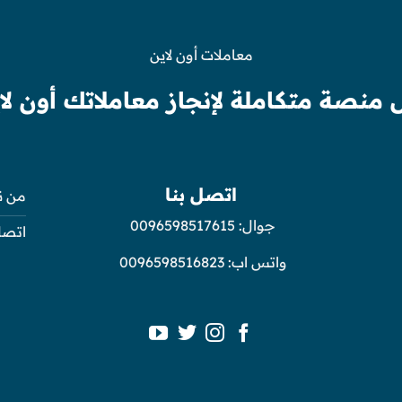
معاملات أون لاين
 منصة متكاملة لإنجاز معاملاتك أون لا
اتصل بنا
من ن
جوال:
0096598517615
اتصل
واتس اب:
0096598516823