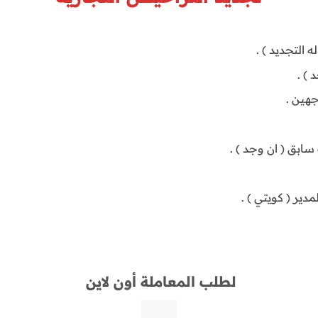
 التجديد ) .
) .
جهين .
ابق ( ان وجد ) .
دير ( كويتي ) .
لطلب المعاملة أون لاين