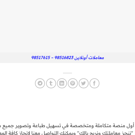
معاملات أونلاين 98516823 – 98517615
و أول منصة متكاملة ومتخصصة في تسهيل طباعة وتصوير جميع مع
ننجز معاملتك ونريح بالك" ويمكنك التواصل معنا لإنجاز كافة المع