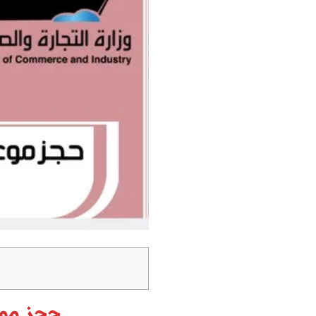
حجز موع