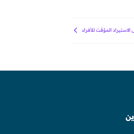
لاستيراد المؤقت للأفراد
ين