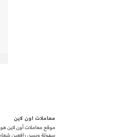
معاملات اون لاين
موقع معاملات أون لاين ه
سهولة ويسر، رافعين شعار "