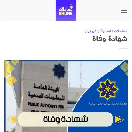
تخطي
للمحتوى
معاملات المدنية ( كويتى )
شهادة وفاة