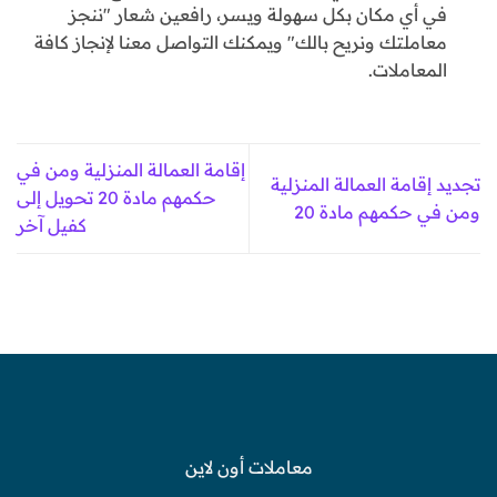
في أي مكان بكل سهولة ويسر، رافعين شعار "ننجز
معاملتك ونريح بالك" ويمكنك التواصل معنا لإنجاز كافة
المعاملات.
إقامة العمالة المنزلية ومن في
تجديد إقامة العمالة المنزلية
حكمهم مادة 20 تحويل إلى
ومن في حكمهم مادة 20
كفيل آخر
معاملات أون لاين