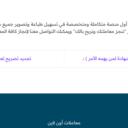
و أول منصة متكاملة ومتخصصة في تسهيل طباعة وتصوير جميع مع
ننجز معاملتك ونريح بالك" ويمكنك التواصل معنا لإنجاز كافة المع
دة لمن يهمه الأمر ) :ـ
تجديد تصريح تعبئ
معاملات أون لاين