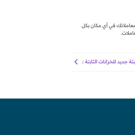
املاتك في أي مكان بكل
املات.
ة جديد للخزانات الثابتة :ـ