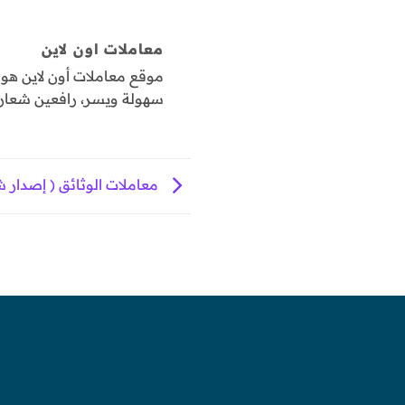
معاملات اون لاين
موقع معاملات أون لاين ه
سهولة ويسر، رافعين شعار "
معاملات الوثائق ( إصدار شها