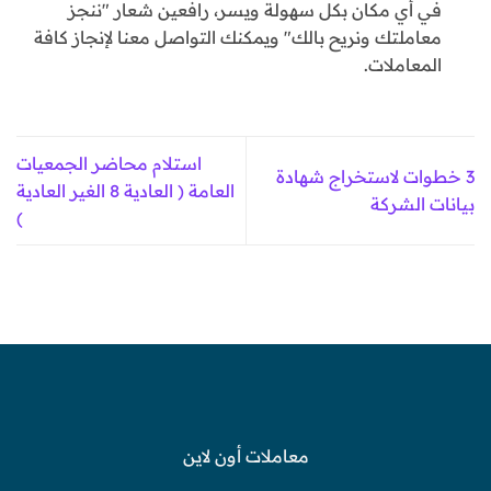
في أي مكان بكل سهولة ويسر، رافعين شعار "ننجز
معاملتك ونريح بالك" ويمكنك التواصل معنا لإنجاز كافة
المعاملات.
استلام محاضر الجمعيات
3 خطوات لاستخراج شهادة
العامة ( العادية 8 الغير العادية
بيانات الشركة
)
معاملات أون لاين