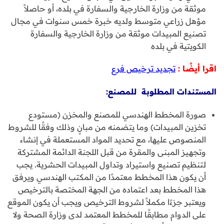
موثقة من وزارة الخارجية والسفارة في بلده، أو حاصلاً
مؤهل زراعي متوسط ولديه خبرة خمس سنوات في مجال
تصنيع المبيدات موثقة من وزارة الخارجية والسفارة
الكويتية في بلده
اقرا أيضًا :
تجديد ترخيص فرع
المستندات المطلوبة للمصنع:
صورة المخطط الهندسي للمصنع والمخزن (مستودع
تخزين المبيدات) وما يتضمنه من مبانٍ وذلك وفقًا للشروط
المنصوص عليها، مع تحديد المواد المستعملة في إنشاء
وتجهيز المبنى والمقرة من قبل اللجنة الدائمة المشتركة
لتنظيم تصنيع واستيراد وتداول المبيدات الحشرية. يجب
أن يكون هذا المخطط معتمدًا من المكتب الهندسي ويرفق
هذا المخطط بعد اعتماده من الجهة المختصة بالترخيص
ويعتبر جزءًا مكملاً لشروط الترخيص ويجب أن يكون الموقع
على الدوام مطابقًا للمخطط المعتمد لدى وزارة الصحة ولا