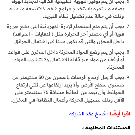
يجب أن يتم توفير التهوية الطبيعية الكافية لتجديد الهواء
بصفة مستمرة باستخدام مراوح شفط ذات سعة مناسبة
وذلك في حالة عدم تشغيل نظام التبريد.
يجب أن يتم منع استخدام الإنارة الكهربائية التي تشع حرارة
قوية أو أي مصدر آخر للحرارة مثل (الدفايات – المواقد)
داخل المخزن والتي قد تكون سببًا في اشتعال الحرائق
يجب أن يتم وضع المواد المخزنة داخل المخزن على قواعد
أو أرفف من مواد غير قابلة للاشتعال ولا تتشرب المواد
المخزنة.
يجب ألا يقل ارتفاع الرصات بالمخزن عن 30 سنتيمتر عن
مستوى سطح الأرض وألا يزيد ارتفاعها عن ثلثي ارتفاع
الحوائط، وأن تبعد عن الحائط مسافة 75 سنتيمتر على
الأقل وذلك لتسهيل الحركة وأعمال النظافة في المخزن.
اقرا أيضًا :
فسخ عقد الشركة
المستندات المطلوبة :ـ