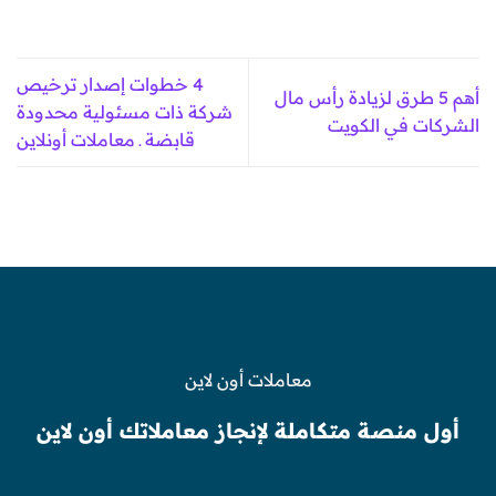
4 خطوات إصدار ترخيص
أهم 5 طرق لزيادة رأس مال
شركة ذات مسئولية محدودة
الشركات في الكويت
قابضة ـ معاملات أونلاين
معاملات أون لاين
أول منصة متكاملة لإنجاز معاملاتك أون لاين