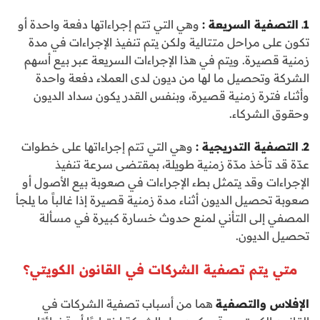
1ـ التصفية السريعة :
وهي التي تتم إجراءاتها دفعة واحدة أو
تكون على مراحل متتالية ولكن يتم تنفيذ الإجراءات في مدة
زمنية قصيرة. ويتم في هذا الإجراءات السريعة عبر بيع أسهم
الشركة وتحصيل ما لها من ديون لدى العملاء دفعة واحدة
وأثناء فترة زمنية قصيرة، وبنفس القدر يكون سداد الديون
وحقوق الشركاء.
2ـ التصفية التدريجية :
وهي التي تتم إجراءاتها على خطوات
عدّة قد تأخذ مدّة زمنية طويلة، بمقتضى سرعة تنفيذ
الإجراءات وقد يتمثل بطء الإجراءات في صعوبة بيع الأصول أو
صعوبة تحصيل الديون أثناء مدة زمنية قصيرة إذا غالباً ما يلجأ
المصفي إلى التأني لمنع حدوث خسارة كبيرة في مسألة
تحصيل الديون.
متي يتم تصفية الشركات في القانون الكويتي؟
الإفلاس والتصفية
هما من أسباب تصفية الشركات في