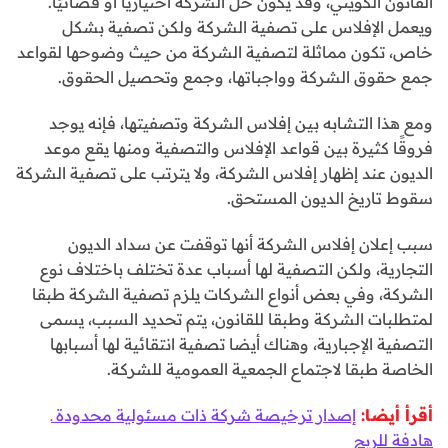
القانون الكويتي، وقد يكون حل الشركة اختياريًا أو قضائيًا.
ويعمل الإفلاس على تصفية الشركة ولكن تصفية بشكل
خاص، تكون مماثلة لتصفية الشركة من حيث وضوحها لقواعد
جمع حقوق الشركة وواجباتها، وجمع وتحصيل الحقوق.
ومع هذا التشابه بين إفلاس الشركة وتصفيتها، فإنه يوجد
فروقًا كثيرة بين قواعد الإفلاس والتصفية ومنها يقع موعد
الديون عند إظهار إفلاس الشركة، ولا يترتب على تصفية الشركة
سقوط تاريخ الديون المستحق.
سبب إعلان إفلاس الشركة أنها توقفت عن سداد الديون
التجارية، ولكن التصفية لها أسباب عدة تختلف باختلاف نوع
الشركة، وفي بعض أنواع الشركات يلزم تصفية الشركة طبقا
لمتطلبات الشركة وطبقا للقانون، يتم تحديد السبب، يسمى
التصفية الإجبارية، وهناك أيضا تصفية انتقائية لها أسبابها
الخاصة طبقا لاجتماع الجمعية العمومية للشركة.
أقرأ أيضا:
إصدار ترخيصة شركة ذات مسئولية محدودة ـ
هادفة للربح