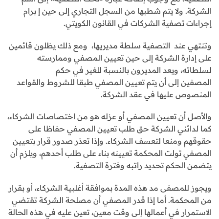
الشركة. ولا يتم شطبها من السجل التجاري إلى حين إ برام
إجراءات تصفية الشركات في القانون الكويتي.
وتنتهي عند التصفية سلطة مديريها، ومع ذلك يظلون قائمين
على إدارة الشركة إلى حين تعيين المصفي وممارسته
لسلطاته، ويعد المديرون بالنسبة للغير في حكم
المصفين إلى أن يتم تعيين المصفي طبقا للشروط والقواعد
المنصوص عليها في عقد الشركة.
والأصل أن تعيين المصفي أو عزله هو من اختصاصات الشركاء،
كما لدائني الشركة حق طلب تعيين المصفي حفاظا على
حقوقهم ومنعا لتعسف الشركاء. وإذا تعذر صدور قرار بتعيين
المصفي تولت المحكمة تعيينه بناء على طلب أحدهم، ويلزم أن
يتضمن الحكم تحديد راتبه وفترة التصفية.
ويجوز للمصفى مد هذه المدة بموافقة أغلبية الشركاء، أو بقرار
من المحكمة. أما إذا قدر المصفي أن مصلحة الشركة تقتضي
الاستمرار في أعمالها إلى وقت معين، تعين عليه في هذه الحالة