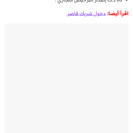
اقرأ أيضا:
دخول شريك قاصر