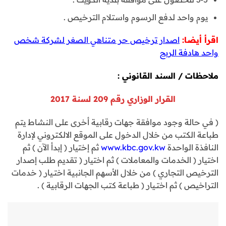
يوم واحد لدفع الرسوم واستلام الترخيص .
اقرأ أيضا:
اصدار ترخيص حر متناهي الصغر لشركة شخص
واحد هادفة الربح
ملاحظات / السند القانوني :
القرار الوزاري رقم 209 لسنة 2017
( في حالة وجود موافقة جهات رقابية أخرى على النشاط يتم
طباعة الكتب من خلال الدخول على الموقع الالكتروني لإدارة
النافذة الواحدة
www.kbc.gov.kw
ثم إختيار ( إبدأ الآن ) ثم
اختيار ( الخدمات والمعاملات ) ثم اختيار ( تقديم طلب إصدار
الترخيص التجاري ) من خلال الأسهم الجانبية اختــيار ( خدمات
التراخيص ) ثم اختــيار ( طباعة كتب الجهات الرقابية ) .