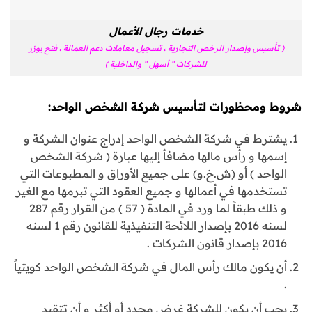
خدمات رجال الأعمال
( تأسيس وإصدار الرخص التجارية ، تسجيل معاملات دعم العمالة ، فتح يوزر
للشركات ” أسهل ” والداخلية )
شروط ومحظورات لتأسيس شركة الشخص الواحد:
يشترط في شركة الشخص الواحد إدراج عنوان الشركة و
إسمها و رأس مالها مضافأ إليها عبارة ( شركة الشخص
الواحد ) أو (ش.خ.و) على جميع الأوراق و المطبوعات التي
تستخدمها في أعمالها و جميع العقود التي تبرمها مع الغير
و ذلك طبقاً لما ورد في المادة ( 57 ) من القرار رقم 287
لسنه 2016 بإصدار اللائحة التنفيذية للقانون رقم 1 لسنه
2016 بإصدار قانون الشركات .
أن يكون مالك رأس المال في شركة الشخص الواحد كويتياً
.
يجب أن يكون للشركة غرض محدد أو أكثر و أن تتقيد