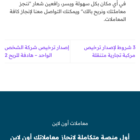
في أي مكان بكل سهولة ويسر، رافعين شعار "ننجز
معاملتك ونريح بالك" ويمكنك التواصل معنا لإنجاز كافة
المعاملات.
3 شروط لإصدار ترخيص
إصدار ترخيص شركة الشخص
مركبة تجارية متنقلة
الواحد – هادفة للربح 2
معاملات أون لاين
أول منصة متكاملة لإنجاز معاملاتك أون لاين