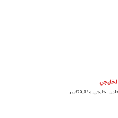
لخليجي
اون الخليجي إمكانية تغيير