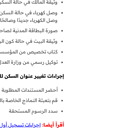
وثيقة المالك في حالة السك
وصل كهرباء في حالة السكن في
وصل الكهرباء جديدًا وصالحًا لمدة(6) أشهر وموضحًا فيه العنوان
صورة البطاقة المدنية لصاحب
وثيقة البيت في حالة كون البي
كتاب تخصيص من المؤسسة ال
توكيل رسمي من وزارة العد
إجراءات تغيير عنوان السكن ل
أحضر المستندات المطلوبة وتو
قم بتعبئة النماذج الخاصة با
سدد الرسوم المستحقة
أقرأ أيضا:
اجراءات تسجيل أول 