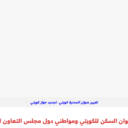
تغيير عنوان المدنية كويتي ـ تجديد جواز كويتي
نوان السكن للكويتي ومواطني دول مجلس التعاون ا