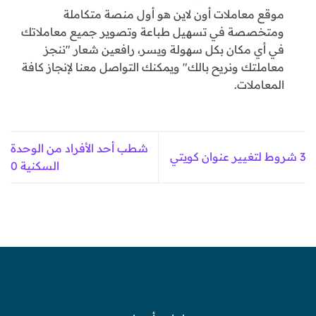
موقع معاملات أون لاين هو أول منصة متكاملة
ومتخصصة في تسهيل طباعة وتصوير جميع معاملاتك
في أي مكان بكل سهولة ويسر، رافعين شعار "ننجز
معاملتك ونريح بالك" ويمكنك التواصل معنا لإنجاز كافة
المعاملات.
شطب أحد الأفراد من الوحدة
3 شروط لتغيير عنوان كويتي
السكنية 0