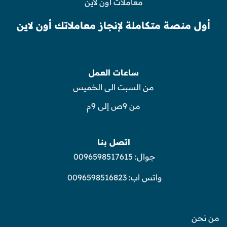
معاملات أون لاين
أول منصة متكاملة لإنجاز معاملاتك أون لاين
ساعات العمل
من السبت الى الخميس
من 9ص إلى 9م
اتصل بنا
جوال:
0096598517615
واتس اب:
0096598516823
من نحن