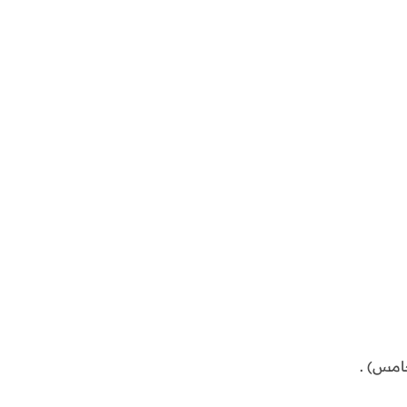
امس) .