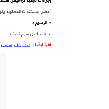
إجراءات تجديد تراخيص السمسر
أحضر المستندات المطلوبة وتوجه 
¬
الرسوم :ـ
10 د.ك ( رسوم ثابتة )
اقرأ ايضًا :
إصدار دفتر سمسرة