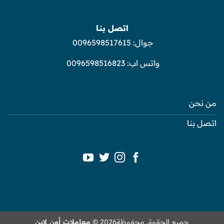
اتصل بنا
جوال:
0096598517615
واتس اب:
0096598516823
من نحن
اتصل بنا
جميع الحقوق محفوظة2026 ©
معاملات أون لاين