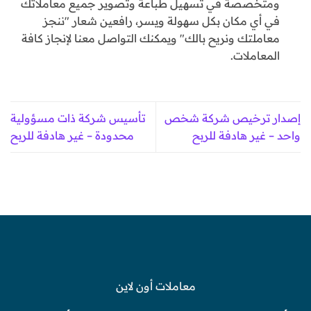
ومتخصصة في تسهيل طباعة وتصوير جميع معاملاتك
في أي مكان بكل سهولة ويسر، رافعين شعار "ننجز
معاملتك ونريح بالك" ويمكنك التواصل معنا لإنجاز كافة
المعاملات.
إصدار ترخيص شركة شخص
تأسيس شركة ذات مسؤولية
واحد – غير هادفة للربح
محدودة – غير هادفة للربح
معاملات أون لاين