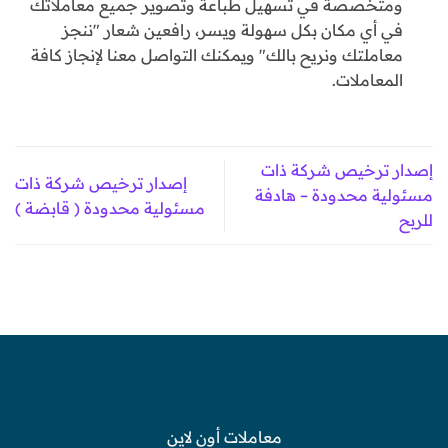
ومتخصصة في تسهيل طباعة وتصوير جميع معاملاتك
في أي مكان بكل سهولة ويسر، رافعين شعار "ننجز
معاملتك ونريح بالك" ويمكنك التواصل معنا لإنجاز كافة
المعاملات.
إصدار ترخيص شركة ذات
إصدار ترخيص شركة ذات
مسئولية محدودة – هادفة
مسئولية محدودة ( قابضة )
للربح
معاملات أون لاين