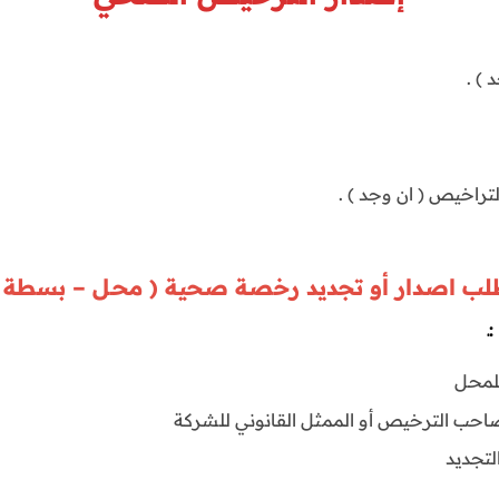
) .
لتراخيص ( ان وجد ) .
ب اصدار أو تجديد رخصة صحية ( محـل – بسطة 
ـ
لمحـل
صاحب الترخيص أو الممثل القانوني للشركة
لتجديد