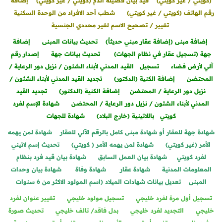
(كويتي / غير كويتي)
قيد بيان فصيلة الدم (كويتي / غير كويتي)
إضافة
رقم الهاتف (كويتي / غير كويتي)
شطب أحد الافراد من الوحدة السكنية
تغيير / تصحيح الاسم لغير محددي الجنسية
إضافة مبنى (إضافة عقار مبني حديثاٌ)
تحديث بيانات المبنى
إضافة
جهة (تسجيل عقار في نظام الجهات)
تحديث بيانات جهة
إصدار رقم
آلي لأرض فضاء
تسجيل القيد المدني لأبناء الشئون / نزيل دور الرعاية /
المحتضن
إضافة الكنية (الدكتور)
تجديد القيد المدني لأبناء الشئون /
نزيل دور الرعاية / المحتضن
إضافة الكنية (الدكتور)
تجديد القيد
المدني لأبناء الشئون / نزيل دور الرعاية / المحتضن
شهادة الإسم لفرد
كويتي باللاتينية (خارج البلاد)
شهادة للجهات
شهادة جهة للعقار أو شهادة مبنى كامل بالرقم الآلي للعقار
شهادة لمن يهمه
الأمر (غير كويتي)
شهادة لمن يهمه الأمر ( كويتي)
تحديث إسم لاتيني
لفرد كويتي
شهادة بيان العمل السابق
شهادة بيان قيد فرد بنظام
المعلومات المدنية
شهادة عقار
شهادة وفاة
شهادة بيان وحدات
المبنى
تعديل بيانات شهادات الميلاد (اسم المولود الاكثر من 6 سنوات
تسجيل أول مرة لفرد خليجي
تسجيل مولود خليجي
تغيير عنوان لفرد
خليجي
التجديد لفرد خليجي
بدل فاقد/ تالف خليجي
تحديث صورة