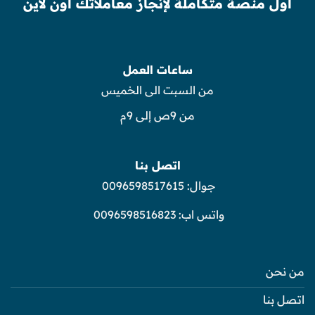
أول منصة متكاملة لإنجاز معاملاتك أون لاين
ساعات العمل
من السبت الى الخميس
من 9ص إلى 9م
اتصل بنا
جوال:
0096598517615
واتس اب:
0096598516823
من نحن
اتصل بنا