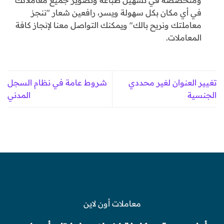
ومتخصصة في تسهيل طباعة وتصوير جميع معاملاتك
في أي مكان بكل سهولة ويسر، رافعين شعار "ننجز
معاملتك ونريح بالك" ويمكنك التواصل معنا لإنجاز كافة
المعاملات.
تغيير العنوان لغير محددي
شروط عامة في نظام السجل
الجنسية
المدني
معاملات أون لاين