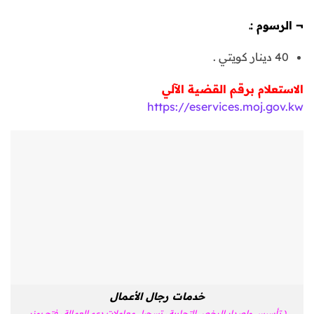
¬
الرسوم :ـ
40 دينار كويتي .
ا
لا
ستعلام برقم القضية الآلي
https://eservices.moj.gov.kw
خدمات رجال الأعمال
( تأسيس وإصدار الرخص التجارية ، تسجيل معاملات دعم العمالة ، فتح يوزر